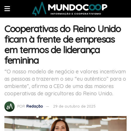
Cooperativas do Reino Unido
ficam à frente de empresas
em termos de liderança
feminina
“O nosso modelo de negócio e valores incentivam
as pessoas a trazerem o seu “eu autêntico” para o
ambiente”, afirma a CEO de uma das maiores
cooperativas de agricultores do Reino Unido.
POR
Redação
29 de outubro de 2025