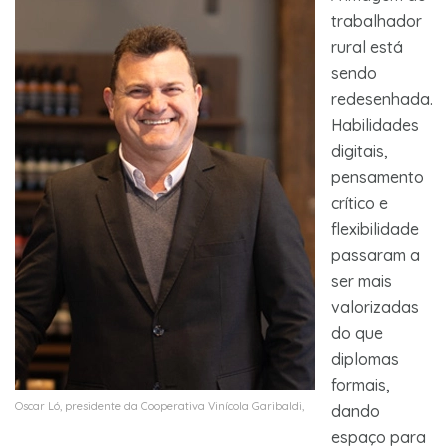
trabalhador
rural está
sendo
redesenhada.
Habilidades
digitais,
pensamento
crítico e
flexibilidade
passaram a
ser mais
valorizadas
do que
diplomas
formais,
Oscar Ló, presidente da Cooperativa Vinícola Garibaldi,
dando
espaço para