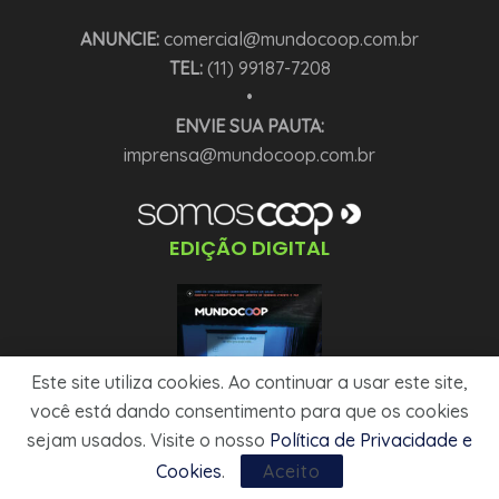
ANUNCIE:
comercial@mundocoop.com.br
TEL:
(11) 99187-7208
•
ENVIE SUA PAUTA:
imprensa@mundocoop.com.br
EDIÇÃO DIGITAL
Este site utiliza cookies. Ao continuar a usar este site,
você está dando consentimento para que os cookies
sejam usados. Visite o nosso
Política de Privacidade e
Cookies
.
Aceito