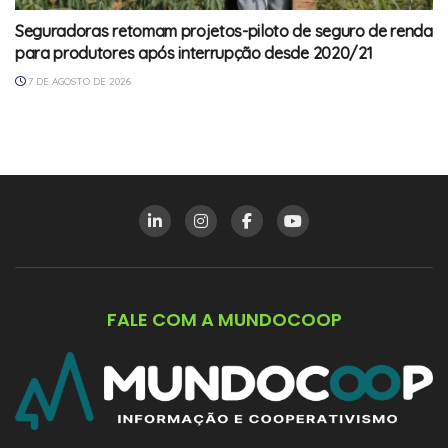
Seguradoras retomam projetos-piloto de seguro de renda
para produtores após interrupção desde 2020/21
7 DE AGOSTO DE 2026
FALE COM A MUNDOCOOP