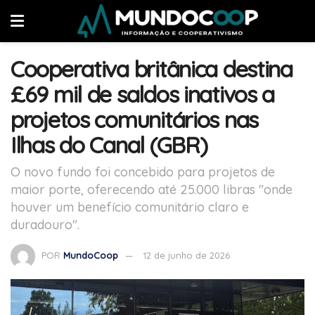
Cooperativa britânica destina
£69 mil de saldos inativos a
projetos comunitários nas
Ilhas do Canal (GBR)
O novo fundo foi concebido para projetos de
maior porte, oferecendo até 25.000 libras "onde
houver um benefício comunitário claro e
duradouro".
POR
MundoCoop
12 de junho de 2026