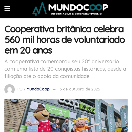
Cooperativa britânica celebra
560 mil horas de voluntariado
em 20 anos
A cooperativa comemorou seu 20º aniversário
com uma lista de 20 conquistas históricas, desde a
filiação até o apoio da comunidade
POR
MundoCoop
3 de outubro de 2025