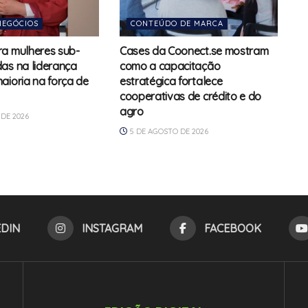
NEGÓCIOS
CONTEÚDO DE MARCA
a mulheres sub-
Cases da Coonect.se mostram
as na liderança
como a capacitação
aioria na força de
estratégica fortalece
cooperativas de crédito e do
agro
DE 2026
5 DE AGOSTO DE 2026
EDIN
INSTAGRAM
FACEBOOK