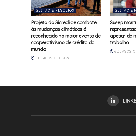
GESTÃO & NEGÓCIOS
GESTÃO & 
Projeto do Sicredi de combate
Susep mostr
às mudanças climáticas é
representad
reconhecido no maior evento de
apesar de m
cooperativismo de crédito do
trabalho
mundo
6 DE AGOSTO 
6 DE AGOSTO DE 2026
LINK