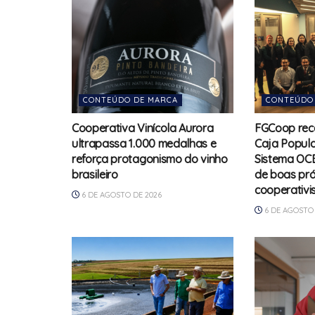
CONTEÚDO DE MARCA
CONTEÚDO
Cooperativa Vinícola Aurora
FGCoop rec
ultrapassa 1.000 medalhas e
Caja Popula
reforça protagonismo do vinho
Sistema OCB
brasileiro
de boas prá
cooperativi
6 DE AGOSTO DE 2026
6 DE AGOSTO 