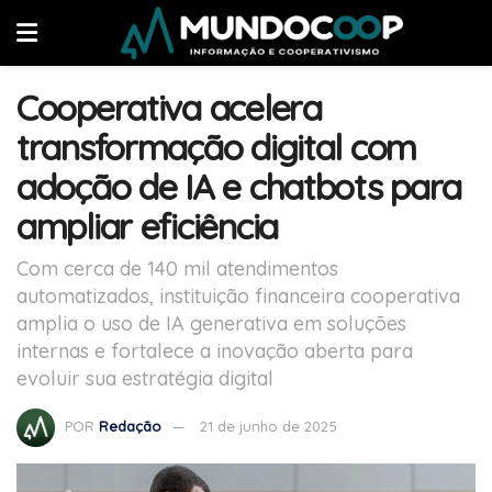
Cooperativa acelera
transformação digital com
adoção de IA e chatbots para
ampliar eficiência
Com cerca de 140 mil atendimentos
automatizados, instituição financeira cooperativa
amplia o uso de IA generativa em soluções
internas e fortalece a inovação aberta para
evoluir sua estratégia digital
POR
Redação
21 de junho de 2025