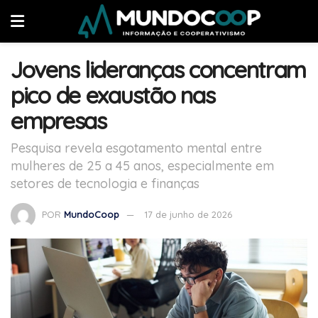
Jovens lideranças concentram
pico de exaustão nas
empresas
Pesquisa revela esgotamento mental entre
mulheres de 25 a 45 anos, especialmente em
setores de tecnologia e finanças
POR
MundoCoop
17 de junho de 2026