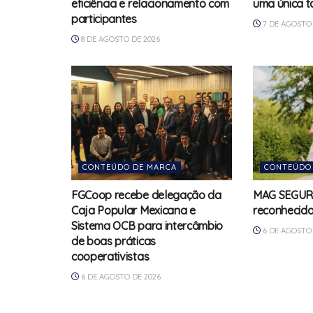
eficiência e relacionamento com
uma única t
participantes
7 DE AGOSTO 
8 DE AGOSTO DE 2026
CONTEÚDO DE MARCA
CONTEÚDO
FGCoop recebe delegação da
MAG SEGURO
Caja Popular Mexicana e
reconhecid
Sistema OCB para intercâmbio
6 DE AGOSTO 
de boas práticas
cooperativistas
6 DE AGOSTO DE 2026