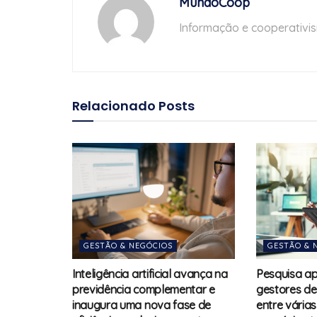
MundoCoop
Informação e cooperativi
Relacionado
Posts
GESTÃO & NEGÓCIOS
GESTÃO & 
Inteligência artificial avança na
Pesquisa a
previdência complementar e
gestores de
inaugura uma nova fase de
entre vária