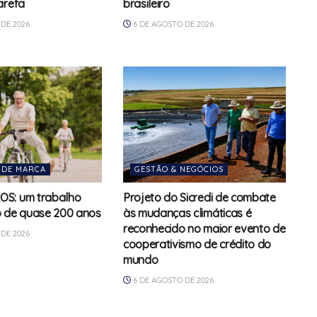
arefa
brasileiro
DE 2026
6 DE AGOSTO DE 2026
 DE MARCA
GESTÃO & NEGÓCIOS
S: um trabalho
Projeto do Sicredi de combate
o de quase 200 anos
às mudanças climáticas é
reconhecido no maior evento de
DE 2026
cooperativismo de crédito do
mundo
6 DE AGOSTO DE 2026