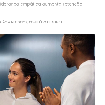
 liderança empática aumenta retenção,
STÃO & NEGÓCIOS
,
CONTEÚDO DE MARCA