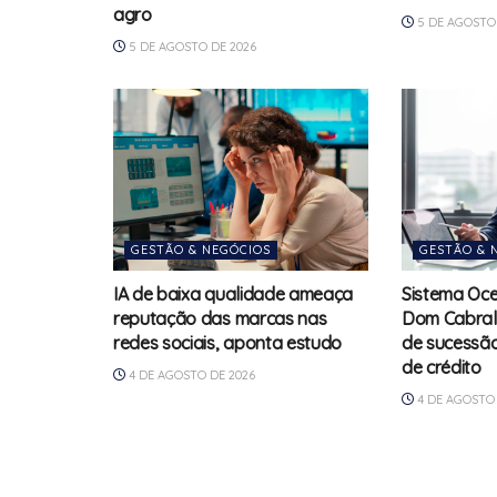
agro
5 DE AGOSTO 
5 DE AGOSTO DE 2026
GESTÃO & NEGÓCIOS
GESTÃO & 
IA de baixa qualidade ameaça
Sistema Oc
reputação das marcas nas
Dom Cabral
redes sociais, aponta estudo
de sucessã
de crédito
4 DE AGOSTO DE 2026
4 DE AGOSTO 