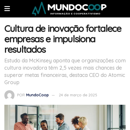
Cultura de inovação fortalece
empresas e impulsiona
resultados
Estudo da McKinsey aponta que organizações com
cultura inovadora têm 2,5 vezes mais chances de
superar metas financeiras, destaca CEO do Atomic
Group
POR
MundoCoop
24 de março de 2025