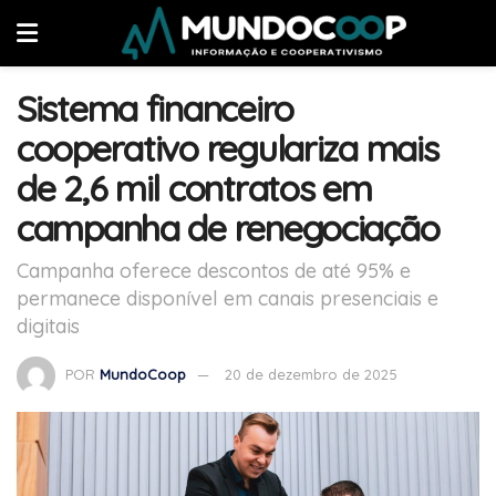
Sistema financeiro
cooperativo regulariza mais
de 2,6 mil contratos em
campanha de renegociação
Campanha oferece descontos de até 95% e
permanece disponível em canais presenciais e
digitais
POR
MundoCoop
20 de dezembro de 2025