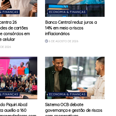
& FINANÇAS
ECONOMIA & FINANÇAS
centra 26
Banco Central reduz juros a
ades de cartões
14% em meio a riscos
 e consórcios em
inflacionários
e celular
6 DE AGOSTO DE 2026
DE 2026
& FINANÇAS
ECONOMIA & FINANÇAS
 do Piquiri Abcd
Sistema OCB debate
a auxílio a 160
governança e gestão de riscos