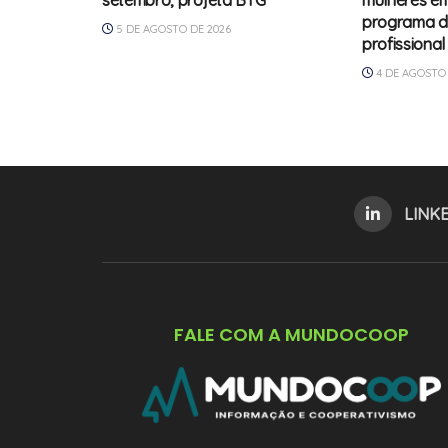
setembro, projeta BTG
mulheres e
programa d
5 DE AGOSTO DE 2026
profissional
4 DE AGOSTO 
LINK
FALE COM A MUNDOCOOP