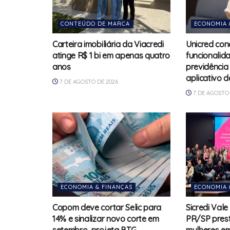
CONTEÚDO DE MARCA
ECONOMIA 
Carteira imobiliária da Viacredi
Unicred con
atinge R$ 1 bi em apenas quatro
funcionalid
anos
previdência
aplicativo d
7 DE AGOSTO DE 2026
7 DE AGOSTO 
ECONOMIA & FINANÇAS
ECONOMIA 
Copom deve cortar Selic para
Sicredi Vale
14% e sinalizar novo corte em
PR/SP prest