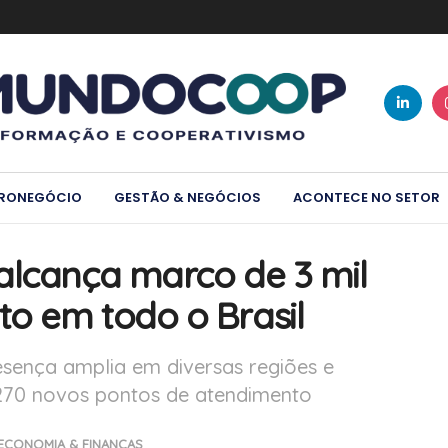
RONEGÓCIO
GESTÃO & NEGÓCIOS
ACONTECE NO SETOR
alcança marco de 3 mil
o em todo o Brasil
resença amplia em diversas regiões e
270 novos pontos de atendimento
ECONOMIA & FINANÇAS