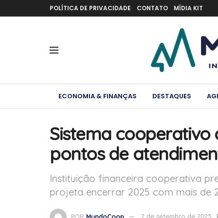
POLÍTICA DE PRIVACIDADE
CONTATO
MÍDIA KIT
ECONOMIA & FINANÇAS
DESTAQUES
AG
Sistema cooperativo 
pontos de atendiment
Instituição financeira cooperativa p
projeta encerrar 2025 com mais de 
POR
MundoCoop
2 de setembro de 2025