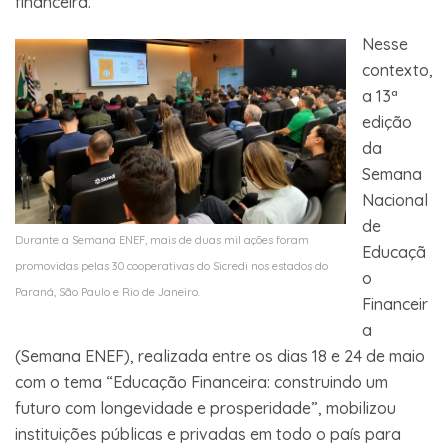
financeira.
Nesse
contexto,
a 13ª
edição
da
Semana
Nacional
de
Durante a Semana ENEF, mais de duas mil ações foram
Educaçã
promovidas pelas 30 cooperativas do Sicredi nos estados do
o
Paraná, São Paulo e Rio de Janeiro.
Financeir
a
(Semana ENEF), realizada entre os dias 18 e 24 de maio
com o tema “Educação Financeira: construindo um
futuro com longevidade e prosperidade”, mobilizou
instituições públicas e privadas em todo o país para