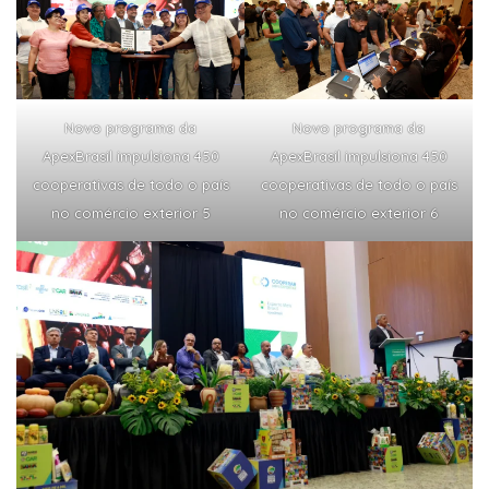
Novo programa da
Novo programa da
ApexBrasil impulsiona 450
ApexBrasil impulsiona 450
cooperativas de todo o país
cooperativas de todo o país
no comércio exterior 5
no comércio exterior 6