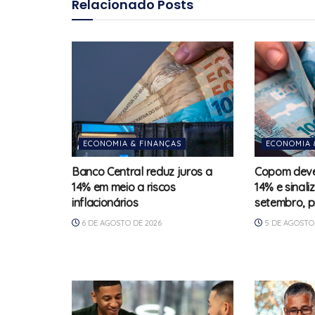
Relacionado
Posts
ECONOMIA & FINANÇAS
ECONOMIA 
Banco Central reduz juros a
Copom deve 
14% em meio a riscos
14% e sinali
inflacionários
setembro, p
6 DE AGOSTO DE 2026
5 DE AGOSTO 