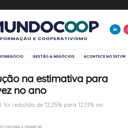
RONEGÓCIO
GESTÃO & NEGÓCIOS
ACONTECE NO SETOR
ção na estimativa para
 vez no ano
6 foi reduzida de 12,25% para 12,13% na
ECONOMIA & FINANÇAS