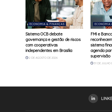
ECONOMIA & FINANÇAS
ECONOMIA 
Sistema OCB debate
FMI e Banco
governança e gestão de riscos
reconhecem
com cooperativas
sistema fin
independentes em Brasília
agenda para
supervisão
2 DE AGOSTO DE 2026
31 DE JULHO 
LINK