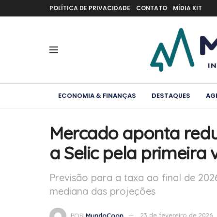
POLÍTICA DE PRIVACIDADE
CONTATO
MÍDIA KIT
ECONOMIA & FINANÇAS
DESTAQUES
AG
Mercado aponta redu
a Selic pela primeira
Previsão para a taxa ao final de 202
mediana das projeções
POR
MundoCoop
23 de fevereiro de 2026