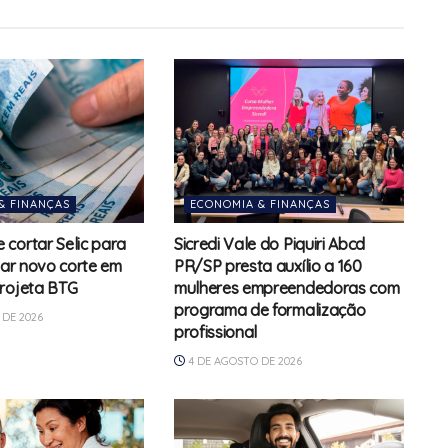
& FINANÇAS
ECONOMIA & FINANÇAS
cortar Selic para
Sicredi Vale do Piquiri Abcd
zar novo corte em
PR/SP presta auxílio a 160
rojeta BTG
mulheres empreendedoras com
programa de formalização
DE 2026
profissional
4 DE AGOSTO DE 2026