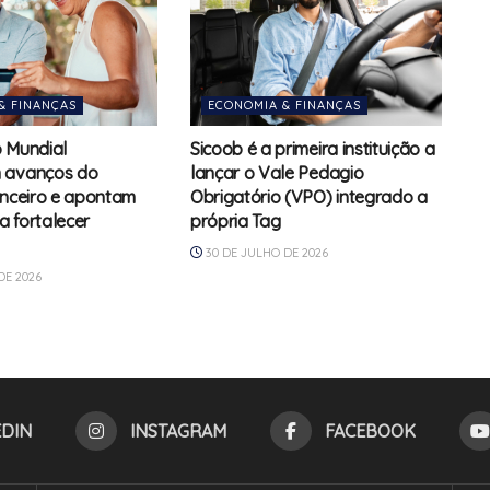
& FINANÇAS
ECONOMIA & FINANÇAS
 Mundial
Sicoob é a primeira instituição a
 avanços do
lançar o Vale Pedagio
anceiro e apontam
Obrigatório (VPO) integrado a
 fortalecer
própria Tag
30 DE JULHO DE 2026
DE 2026
EDIN
INSTAGRAM
FACEBOOK