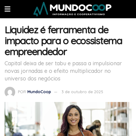
Liquidez é ferramenta de
impacto para o ecossistema
empreendedor
Capital deixa de ser tabu e passa a impulsionar
novas jornadas e o efeito multiplicador no
universo dos negócios
POR
MundoCoop
3 de outubro de 2025