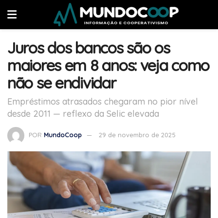
Juros dos bancos são os
maiores em 8 anos: veja como
não se endividar
Empréstimos atrasados chegaram no pior nível
desde 2011 — reflexo da Selic elevada
POR
MundoCoop
29 de novembro de 2025