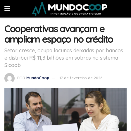
Cooperativas avançam e
ampliam espaço no crédito
Setor cresce, ocupa lacunas deixadas por bancos
e distribui R$ 11,3 bilhões em sobras no sistema
Sicoob
POR
MundoCoop
17 de fevereiro de 2026