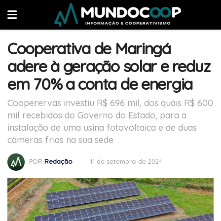
Cooperativa de Maringá
adere à geração solar e reduz
em 70% a conta de energia
Cooperervas investiu R$ 696 mil, dos quais R$ 600
mil recebidos do Governo do Estado, para a
instalação de uma usina fotovoltaica e de duas
câmeras frias na sua sede
POR
Redação
11 de setembro de 2024