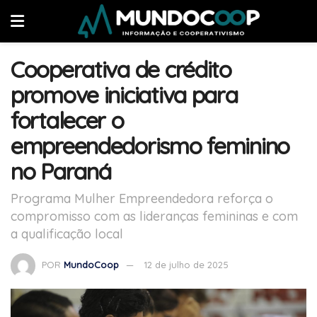
Cooperativa de crédito
promove iniciativa para
fortalecer o
empreendedorismo feminino
no Paraná
Programa Mulher Empreendedora reforça o
compromisso com as lideranças femininas e com
a qualificação local
POR
MundoCoop
12 de julho de 2025