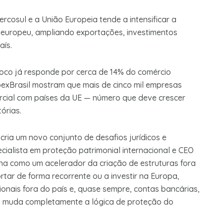
rcosul e a União Europeia tende a intensificar a
 europeu, ampliando exportações, investimentos
aís.
oco já responde por cerca de 14% do comércio
ApexBrasil mostram que mais de cinco mil empresas
rcial com países da UE — número que deve crescer
órias.
ria um novo conjunto de desafios jurídicos e
ialista em proteção patrimonial internacional e CEO
na como um acelerador da criação de estruturas fora
tar de forma recorrente ou a investir na Europa,
onais fora do país e, quase sempre, contas bancárias,
Isso muda completamente a lógica de proteção do