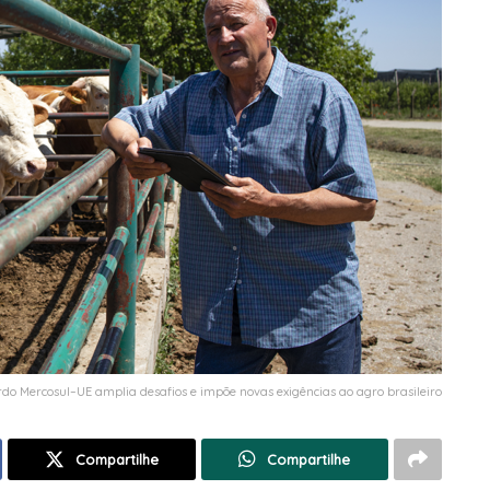
rdo Mercosul–UE amplia desafios e impõe novas exigências ao agro brasileiro
Compartilhe
Compartilhe