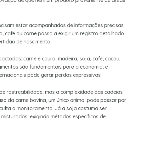
provação de que nenhum produto proveniente de áreas
recisam estar acompanhados de informações precisas
a, café ou carne passa a exigir um registro detalhado
rtidão de nascimento.
actadas: carne e couro, madeira, soja, café, cacau,
egmentos são fundamentais para a economia, e
ernacionais pode gerar perdas expressivas.
de rastreabilidade, mas a complexidade das cadeias
aso da carne bovina, um único animal pode passar por
iculta o monitoramento. Já a soja costuma ser
misturados, exigindo métodos específicos de