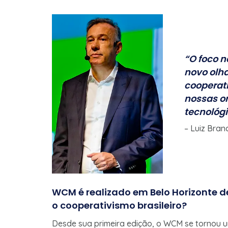
“O foco n
novo olh
cooperat
nossas o
tecnológi
– Luiz Bra
WCM é realizado em Belo Horizonte d
o cooperativismo brasileiro?
Desde sua primeira edição, o WCM se tornou um