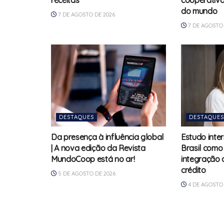
receitas
cooperativa
do mundo
7 DE AGOSTO DE 2026
7 DE AGOSTO 
DESTAQUES
DESTAQUES
Da presença à influência global
Estudo inte
| A nova edição da Revista
Brasil como
MundoCoop está no ar!
integração 
crédito
5 DE AGOSTO DE 2026
4 DE AGOSTO 