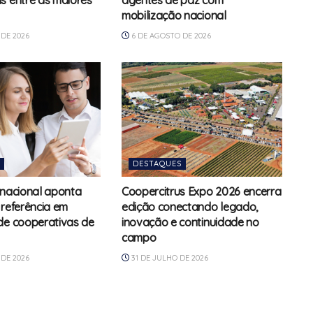
s entre as maiores
agentes de paz com
mobilização nacional
DE 2026
6 DE AGOSTO DE 2026
DESTAQUES
rnacional aponta
Coopercitrus Expo 2026 encerra
 referência em
edição conectando legado,
de cooperativas de
inovação e continuidade no
campo
DE 2026
31 DE JULHO DE 2026