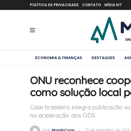
POLÍTICA DE PRIVACIDADE
CONTATO
MÍDIA KIT
ECONOMIA & FINANÇAS
DESTAQUES
AG
ONU reconhece cooper
como solução local 
Case brasileiro integra publicação 
na aceleração dos ODS
POR
MundoCoop
27 de dezembro de 2025