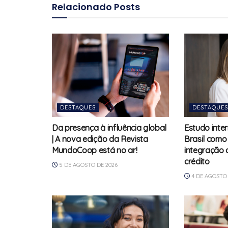
Relacionado
Posts
DESTAQUES
DESTAQUES
Da presença à influência global
Estudo inte
| A nova edição da Revista
Brasil como
MundoCoop está no ar!
integração 
crédito
5 DE AGOSTO DE 2026
4 DE AGOSTO 