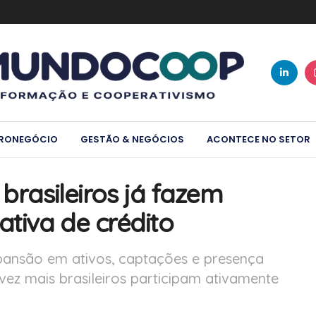
RONEGÓCIO
GESTÃO & NEGÓCIOS
ACONTECE NO SETOR
 brasileiros já fazem
tiva de crédito
pansão em ativos, captações e presença
ez mais brasileiros participam ativamente