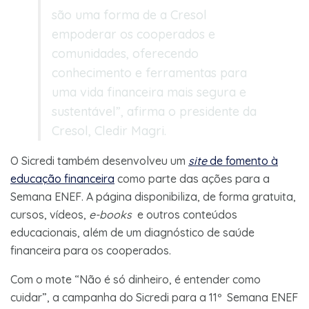
são uma forma de a Cresol
empoderar os cooperados e
comunidades, oferecendo
conhecimento e ferramentas para
uma vida financeira mais segura e
sustentável”, afirma o presidente da
Cresol, Cledir Magri.
O Sicredi também desenvolveu um
site
de fomento à
educação financeira
como parte das ações para a
Semana ENEF. A página disponibiliza, de forma gratuita,
cursos, vídeos,
e-books
e outros conteúdos
educacionais, além de um diagnóstico de saúde
financeira para os cooperados.
Com o mote “Não é só dinheiro, é entender como
cuidar”, a campanha do Sicredi para a 11º Semana ENEF