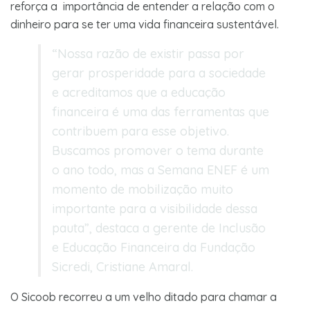
reforça a importância de entender a relação com o
dinheiro para se ter uma vida financeira sustentável.
“Nossa razão de existir passa por
gerar prosperidade para a sociedade
e acreditamos que a educação
financeira é uma das ferramentas que
contribuem para esse objetivo.
Buscamos promover o tema durante
o ano todo, mas a Semana ENEF é um
momento de mobilização muito
importante para a visibilidade dessa
pauta”, destaca a gerente de Inclusão
e Educação Financeira da Fundação
Sicredi, Cristiane Amaral.
O Sicoob recorreu a um velho ditado para chamar a