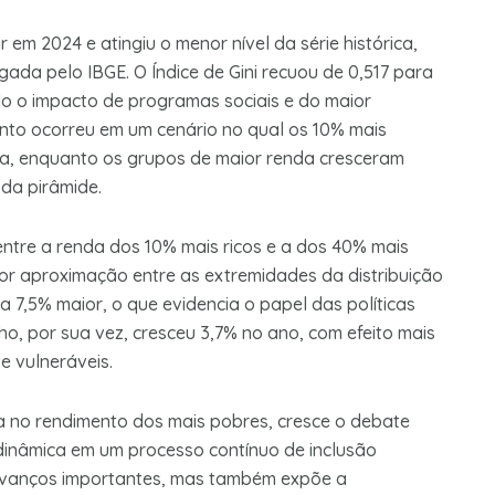
 em 2024 e atingiu o menor nível da série histórica,
gada pelo IBGE. O Índice de Gini recuou de 0,517 para
do o impacto de programas sociais e do maior
to ocorreu em um cenário no qual os 10% mais
da, enquanto os grupos de maior renda cresceram
da pirâmide.
tre a renda dos 10% mais ricos e a dos 40% mais
aior aproximação entre as extremidades da distribuição
ia 7,5% maior, o que evidencia o papel das políticas
ho, por sua vez, cresceu 3,7% no ano, com efeito mais
e vulneráveis.
ra no rendimento dos mais pobres, cresce o debate
dinâmica em um processo contínuo de inclusão
avanços importantes, mas também expõe a