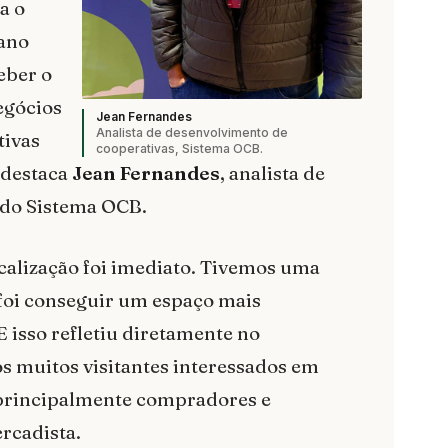
a o
 ano
eber o
egócios
Jean Fernandes
Analista de desenvolvimento de
tivas
cooperativas, Sistema OCB.
 destaca
Jean Fernandes
, analista de
 do Sistema OCB.
calização foi imediato. Tivemos uma
foi conseguir um espaço mais
E isso refletiu diretamente no
 muitos visitantes interessados em
 principalmente compradores e
rcadista.