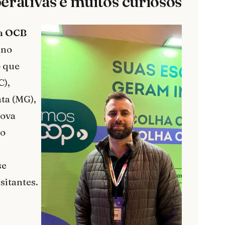
erativas e muitos curiosos
a OCB
ano
o que
C),
ta (MG),
Nova
ço
se
sitantes.