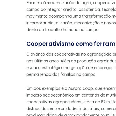
Em meio à modernização do agro, cooperativa
campo ao integrar crédito, assistência, tecnol
movimento acompanha uma transformação mais 
incorporar digitalização, mecanização e nov
direta do trabalho humano no campo.
Cooperativismo como ferrame
O avanço das cooperativas no agronegócio br
nos últimos anos. Além da produção agroindus
espaço estratégico na geração de empregos, no
permanência das famílias no campo.
Um dos exemplos é a Aurora Coop, que encerro
impacto socioeconômico em centenas de municíp
cooperativas agropecuárias, cerca de 87 mil fa
distribuídos entre unidades industriais, comerc
produção diária de aproximadamente 35 mil suín