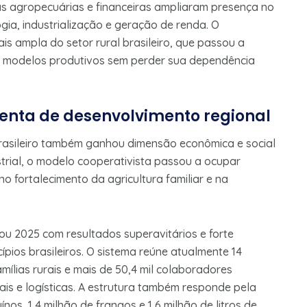
s agropecuárias e financeiras ampliaram presença no
ogia, industrialização e geração de renda. O
ampla do setor rural brasileiro, que passou a
os modelos produtivos sem perder sua dependência
nta de desenvolvimento regional
asileiro também ganhou dimensão econômica e social
trial, o modelo cooperativista passou a ocupar
 fortalecimento da agricultura familiar e na
u 2025 com resultados superavitários e forte
ios brasileiros. O sistema reúne atualmente 14
mílias rurais e mais de 50,4 mil colaboradores
iais e logísticas. A estrutura também responde pela
os, 1,4 milhão de frangos e 1,6 milhão de litros de