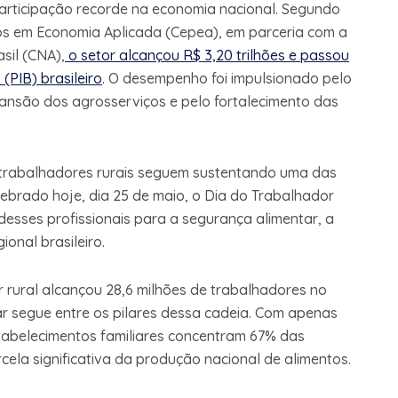
articipação recorde na economia nacional. Segundo
s em Economia Aplicada (Cepea), em parceria com a
sil (CNA),
o setor alcançou R$ 3,20 trilhões e passou
(PIB) brasileiro
. O desempenho foi impulsionado pelo
nsão dos agrosserviços e pelo fortalecimento das
 trabalhadores rurais seguem sustentando uma das
lebrado hoje, dia 25 de maio, o Dia do Trabalhador
esses profissionais para a segurança alimentar, a
onal brasileiro.
ural alcançou 28,6 milhões de trabalhadores no
liar segue entre os pilares dessa cadeia. Com apenas
stabelecimentos familiares concentram 67% das
ela significativa da produção nacional de alimentos.