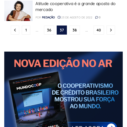
Atitude cooperativa é a grande aposta do
mercado
POR
REDAÇÃO
23 DE AGOSTO DE 2022
0
1
…
36
37
38
…
40