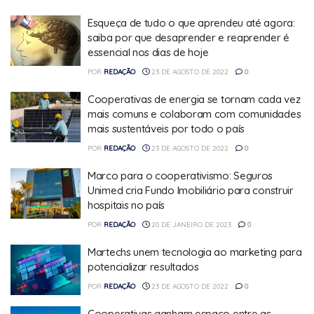
Esqueça de tudo o que aprendeu até agora:
saiba por que desaprender e reaprender é
essencial nos dias de hoje
POR
REDAÇÃO
23 DE AGOSTO DE 2022
0
Cooperativas de energia se tornam cada vez
mais comuns e colaboram com comunidades
mais sustentáveis por todo o país
POR
REDAÇÃO
23 DE AGOSTO DE 2022
0
Marco para o cooperativismo: Seguros
Unimed cria Fundo Imobiliário para construir
hospitais no país
POR
REDAÇÃO
20 DE JANEIRO DE 2023
0
Martechs unem tecnologia ao marketing para
potencializar resultados
POR
REDAÇÃO
23 DE AGOSTO DE 2022
0
Cooperativas ganham espaço entre as