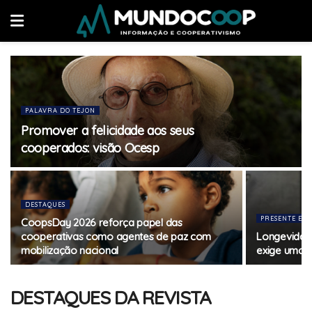
PALAVRA DO TEJON
Promover a felicidade aos seus
cooperados: visão Ocesp
DESTAQUES
PRESENTE E F
CoopsDay 2026 reforça papel das
cooperativas como agentes de paz com
Longevidade
mobilização nacional
exige uma r
DESTAQUES DA REVISTA