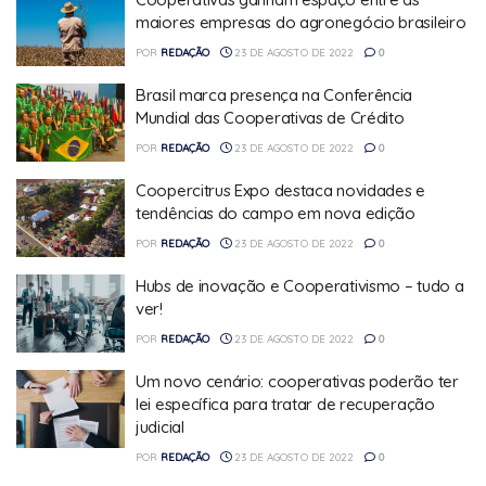
maiores empresas do agronegócio brasileiro
POR
REDAÇÃO
23 DE AGOSTO DE 2022
0
Brasil marca presença na Conferência
Mundial das Cooperativas de Crédito
POR
REDAÇÃO
23 DE AGOSTO DE 2022
0
Coopercitrus Expo destaca novidades e
tendências do campo em nova edição
POR
REDAÇÃO
23 DE AGOSTO DE 2022
0
Hubs de inovação e Cooperativismo – tudo a
ver!
POR
REDAÇÃO
23 DE AGOSTO DE 2022
0
Um novo cenário: cooperativas poderão ter
lei específica para tratar de recuperação
judicial
POR
REDAÇÃO
23 DE AGOSTO DE 2022
0