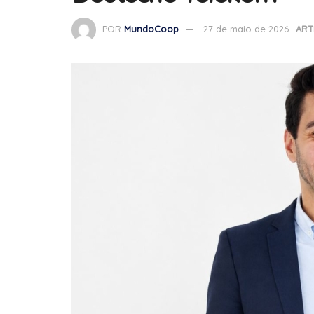
POR
MundoCoop
27 de maio de 2026
ART