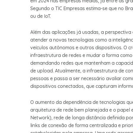
em 2024 nas empresas médias, já entre as gra
Segundo o TIC Empresas estima-se que no Brasi
ou de IoT.
Além das aplicações já usadas, a perspectiva
atender a novas tecnologias como a inteligência
veículos autônomos e outros dispositivos. O c
infraestrutura de redes e mudar a forma como
demandando redes que mantenham a capacid
de upload. Atualmente, a infraestrutura de 
pessoas e passa a ser necessário avaliar co
dispositivos conectados, que capturam infor
O aumento da dependência de tecnologias q
arquitetura de rede bem planejada e o papel
Network), rede de longa distância definida po
links de conexão de forma centralizada e prio