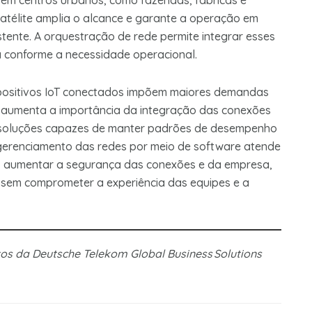
s em centros urbanos, como fazendas, fábricas e
 satélite amplia o alcance e garante a operação em
istente. A orquestração de rede permite integrar esses
ga conforme a necessidade operacional.
positivos IoT conectados impõem maiores demandas
 aumenta a importância da integração das conexões
e soluções capazes de manter padrões de desempenho
 gerenciamento das redes por meio de software atende
a, aumentar a segurança das conexões e da empresa,
sem comprometer a experiência das equipes e a
utos da Deutsche Telekom Global Business Solutions