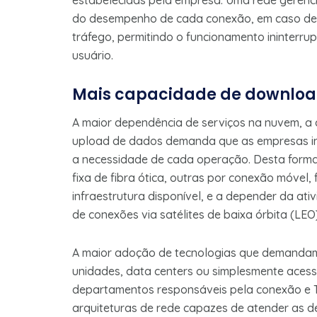
estabelecidas pela empresa. Uma rede gerenci
do desempenho de cada conexão, em caso de 
tráfego, permitindo o funcionamento ininterru
usuário.
Mais capacidade de download
A maior dependência de serviços na nuvem, a 
upload de dados demanda que as empresas inv
a necessidade de cada operação. Desta forma
fixa de fibra ótica, outras por conexão móvel,
infraestrutura disponível, e a depender da a
de conexões via satélites de baixa órbita (LEO
A maior adoção de tecnologias que demandam
unidades, data centers ou simplesmente acess
departamentos responsáveis pela conexão e T
arquiteturas de rede capazes de atender as d