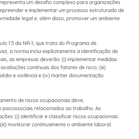
 representa um desafio complexo para organizações
ompreender e implementar um processo estruturado de
ormidade legal e, além disso, promover um ambiente
ulo 1.5 da NR-1, que trata do Programa de
ez, a norma inclui explicitamente a identificação de
mais, as empresas deverão: (i) implementar medidas
r avaliações contínuas dos fatores de risco; (iii)
sédio e violência e (iv) manter documentação
amento de riscos ocupacionais deve,
o psicossociais relacionados ao trabalho. As
s: (i) identificar e classificar riscos ocupacionais;
(iii) monitorar continuamente o ambiente laboral.