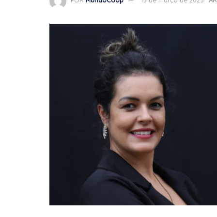
POR
MundoCoop
15 de março de 2025
AR