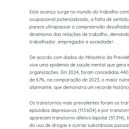
Este avanço surge no mundo do trabalho con
ocupacional potencializado, a falta de sentid
parece ultrapassar a compreensão desafiado
dinamismo das relações de trabalho, demanda
trabalhador, empregador e sociedade
.
3
De acordo com dados do Ministério da Previdê
vive uma epidemia de saúde mental que gera i
organizações. Em 2024, foram concedidas 440
de 67%, na comparação de 2023, o maior núme
alarmante, que demonstra um recorde históric
Os transtornos mais prevalentes foram os tran
episódios depressivos (113.604) e por transtor
aparecem transtorno afetivo bipolar (51.314),
do uso de drogas e outras substâncias psicoat