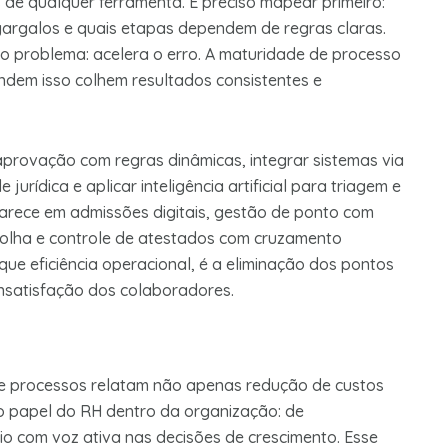
e qualquer ferramenta. É preciso mapear primeiro:
 gargalos e quais etapas dependem de regras claras.
 o problema: acelera o erro. A maturidade de processo
ndem isso colhem resultados consistentes e
e aprovação com regras dinâmicas, integrar sistemas via
jurídica e aplicar inteligência artificial para triagem e
parece em admissões digitais, gestão de ponto com
folha e controle de atestados com cruzamento
que eficiência operacional, é a eliminação dos pontos
 insatisfação dos colaboradores.
 processos relatam não apenas redução de custos
o papel do RH dentro da organização: de
o com voz ativa nas decisões de crescimento. Esse