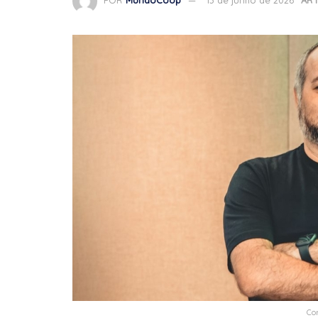
POR
MundoCoop
13 de junho de 2026
AR
Co