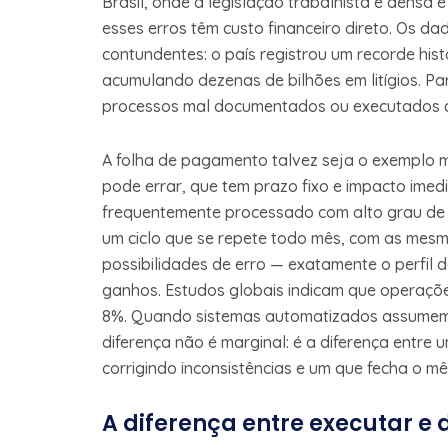
Brasil, onde a legislação trabalhista é densa
esses erros têm custo financeiro direto. Os da
contundentes: o país registrou um recorde his
acumulando dezenas de bilhões em litígios. P
processos mal documentados ou executados de
A folha de pagamento talvez seja o exemplo 
pode errar, que tem prazo fixo e impacto imed
frequentemente processado com alto grau de 
um ciclo que se repete todo mês, com as mes
possibilidades de erro — exatamente o perfi
ganhos. Estudos globais indicam que operaçõe
8%. Quando sistemas automatizados assumem 
diferença não é marginal: é a diferença entr
corrigindo inconsistências e um que fecha o m
A diferença entre executar e 