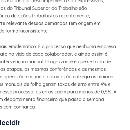
 e as multas por descumprimento são expressivas,
dos do Tribunal Superior do Trabalho são
tórico de ações trabalhistas recentemente,
arte relevante dessas demandas tem origem em
 forma inconsistente.
mais emblemático. É o processo que nenhuma empresa
iato na vida de cada colaborador, e ainda assim é
intervenção manual. O agravante é que se trata de
mas etapas, as mesmas conferências e as mesmas
l de operação em que a automação entrega os maiores
s manuais de folha geram taxas de erro entre 4% e
esse processo, os erros caem para menos de 0,5%. A
e um departamento financeiro que passa a semana
ês com confiança.
decidir