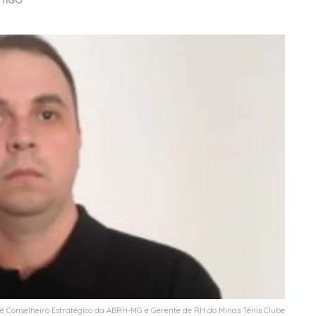
TIGO
 é Conselheiro Estratégico da ABRH-MG e Gerente de RH do Minas Tênis Clube