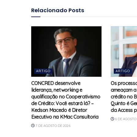
Relacionado
Posts
ARTIGO
ARTIGO
CONCRED desenvolve
Os processos
liderança, networking e
ameaçam a 
qualificação no Cooperativismo
crédito no B
de Crédito: Você estará lá? –
Quinto é Ge
Kedson Macedo é Diretor
da Access 
Executivo na KMac Consultoria
6 DE AGOSTO 
7 DE AGOSTO DE 2026