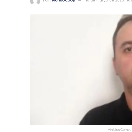
POR
MundoCoop
10 de março de 2025
AR
Vinícius Gomes