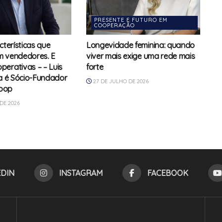
PRESENTE E FUTURO EM
COOPERAÇÃO
cterísticas que
Longevidade feminina: quando
m vendedores. E
viver mais exige uma rede mais
erativas – – Luis
forte
va é Sócio-Fundador
27 DE JULHO DE 2026
oop
DE 2026
EDIN
INSTAGRAM
FACEBOOK