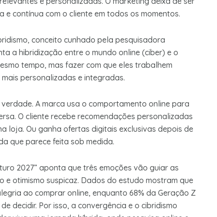
s relevantes e personalizadas. O marketing deixa de ser
a e contínua com o cliente em todos os momentos.
bridismo, conceito cunhado pela pesquisadora
nta a hibridização entre o mundo online (ciber) e o
 mesmo tempo, mas fazer com que eles trabalhem
 mais personalizadas e integradas.
 de verdade. A marca usa o comportamento online para
-versa. O cliente recebe recomendações personalizadas
 loja. Ou ganha ofertas digitais exclusivas depois de
ada que parece feita sob medida.
turo 2027” aponta que três emoções vão guiar as
são e otimismo suspicaz. Dados do estudo mostram que
alegria ao comprar online, enquanto 68% da Geração Z
e decidir. Por isso, a convergência e o cibridismo