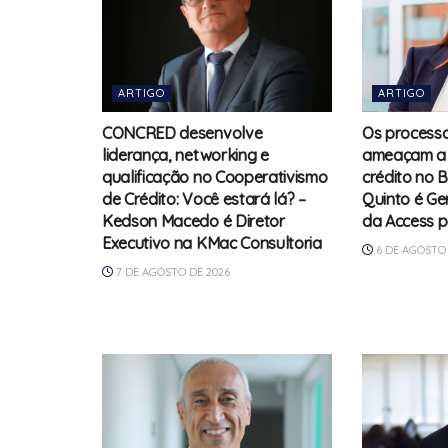
ARTIGO
ARTIGO
CONCRED desenvolve
Os processos
liderança, networking e
ameaçam a 
qualificação no Cooperativismo
crédito no B
de Crédito: Você estará lá? –
Quinto é Ge
Kedson Macedo é Diretor
da Access 
Executivo na KMac Consultoria
6 DE AGOSTO 
7 DE AGOSTO DE 2026