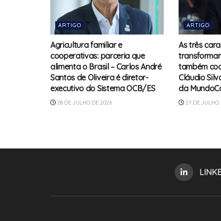
ARTIGO
ARTIGO
Agricultura familiar e
As três cara
cooperativas: parceria que
transforma
alimenta o Brasil – Carlos André
também coop
Santos de Oliveira é diretor-
Cláudio Sil
executivo do Sistema OCB/ES
da MundoC
28 DE JULHO DE 2026
27 DE JULHO 
LINK