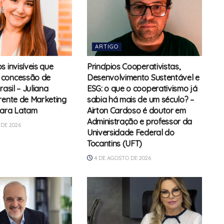
ARTIGO
 invisíveis que
Princípios Cooperativistas,
concessão de
Desenvolvimento Sustentável e
rasil – Juliana
ESG: o que o cooperativismo já
rente de Marketing
sabia há mais de um século? –
para Latam
Airton Cardoso é doutor em
Administração e professor da
DE 2026
Universidade Federal do
Tocantins (UFT)
4 DE AGOSTO DE 2026