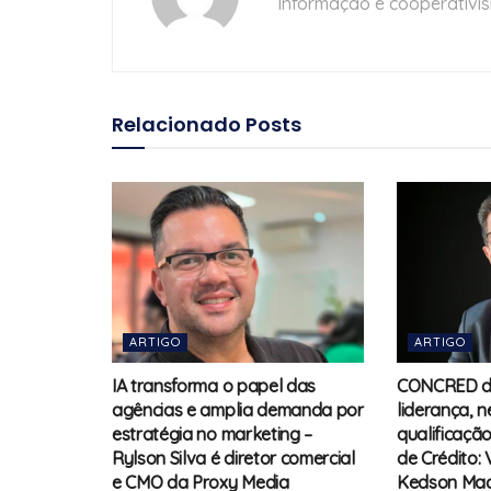
Informação e cooperativi
Relacionado
Posts
ARTIGO
ARTIGO
IA transforma o papel das
CONCRED d
agências e amplia demanda por
liderança, 
estratégia no marketing –
qualificaçã
Rylson Silva é diretor comercial
de Crédito: 
e CMO da Proxy Media
Kedson Mac