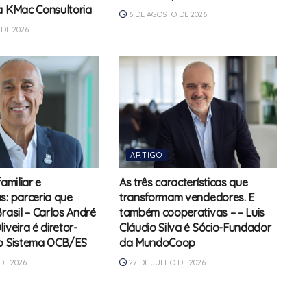
a KMac Consultoria
6 DE AGOSTO DE 2026
DE 2026
ARTIGO
familiar e
As três características que
s: parceria que
transformam vendedores. E
rasil – Carlos André
também cooperativas – – Luis
iveira é diretor-
Cláudio Silva é Sócio-Fundador
do Sistema OCB/ES
da MundoCoop
DE 2026
27 DE JULHO DE 2026