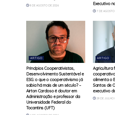
Executivo n
8 DE AGOSTO DE 2026
7 DE AGOSTO 
ARTIGO
ARTIGO
Princípios Cooperativistas,
Agricultura 
Desenvolvimento Sustentável e
cooperativa
ESG: o que o cooperativismo já
alimenta o B
sabia há mais de um século? –
Santos de Ol
Airton Cardoso é doutor em
executivo 
Administração e professor da
28 DE JULHO 
Universidade Federal do
Tocantins (UFT)