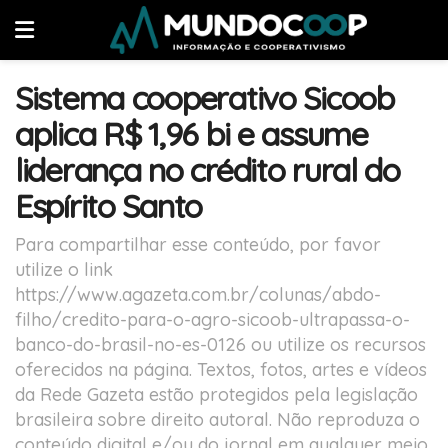
Sistema cooperativo Sicoob
aplica R$ 1,96 bi e assume
liderança no crédito rural do
Espírito Santo
Para compartilhar esse conteúdo, por favor
utilize o link
https://www.agazeta.com.br/colunas/abdo-
filho/credito-para-o-agro-sicoob-ultrapassa-o-
banco-do-brasil-no-es-0126 ou utilize os recursos
oferecidos na página. Textos, fotos, artes e vídeos
da Rede Gazeta estão protegidos pela legislação
brasileira sobre direito autoral. Não reproduza o
conteúdo digital e/ou do jornal em qualquer meio