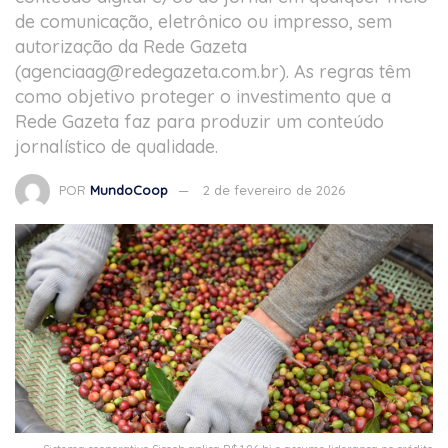
de comunicação, eletrônico ou impresso, sem
autorização da Rede Gazeta
(
agenciaag@redegazeta.com.br
). As regras têm
como objetivo proteger o investimento que a
Rede Gazeta faz para produzir um conteúdo
jornalístico de qualidade.
POR
MundoCoop
2 de fevereiro de 2026