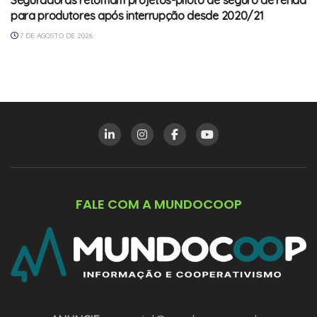
para produtores após interrupção desde 2020/21
7 DE AGOSTO DE 2026
FALE COM A MUNDOCOOP