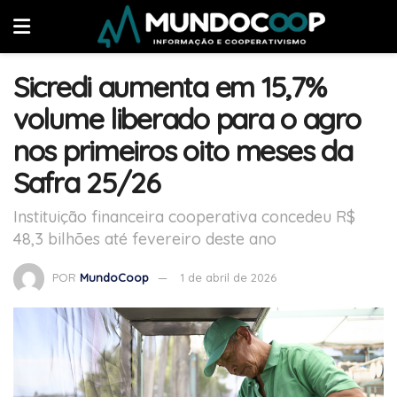
Sicredi aumenta em 15,7%
volume liberado para o agro
nos primeiros oito meses da
Safra 25/26
Instituição financeira cooperativa concedeu R$
48,3 bilhões até fevereiro deste ano
POR
MundoCoop
1 de abril de 2026