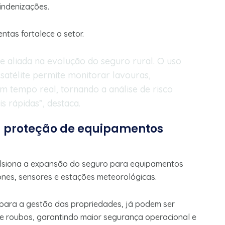
 indenizações.
tas fortalece o setor.
e aliada na evolução do seguro rural. O uso
satélite permite monitorar lavouras,
m tempo real, tornando a análise de risco
s rápidas”, destaca.
 proteção de equipamentos
lsiona a expansão do seguro para equipamentos
rones, sensores e estações meteorológicas.
s para a gestão das propriedades, já podem ser
 e roubos, garantindo maior segurança operacional e