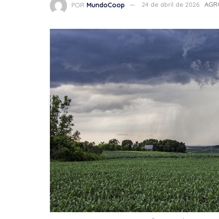
POR
MundoCoop
24 de abril de 2026
AGR