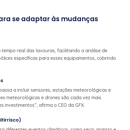
 para se adaptar às mudanças
empo real das lavouras, facilitando a análise de
apólices específicas para esses equipamentos, cobrindo
os
passa a incluir sensores, estações meteorológicas e
es meteorológicas e drones são cada vez mais
es investimentos”, afirma o CEO da GFX.
tirrisco)
a diferentes eventos climáticos, como seca, granizo e