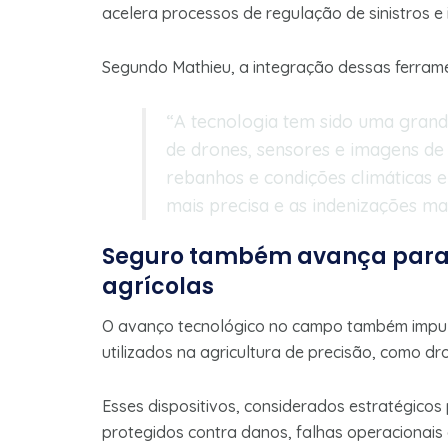
acelera processos de regulação de sinistros e
Segundo Mathieu, a integração dessas ferramen
“A tecnologia tem sido uma grand
de drones, sensores e imagens de 
rebanhos e condições climáticas e
mais precisa e as indenizações mai
Seguro também avança para
agrícolas
O avanço tecnológico no campo também impu
utilizados na agricultura de precisão, como d
Esses dispositivos, considerados estratégico
protegidos contra danos, falhas operacionais