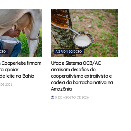
CIO
AGRONEGÓCIO
 e Cooperleite firmam
Ufac e Sistema OCB/AC
ra apoiar
analisam desafios do
de leite na Bahia
cooperativismo extrativista e
cadeia da borracha nativa na
DE 2026
Amazônia
5 DE AGOSTO DE 2026