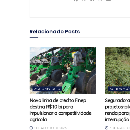
Relacionado
Posts
AGRONEGÓCIO
AGRONEGÓ
Nova linha de crédito Finep
Seguradora
destina R$ 10 bi para
projetos-pi
impulsionar a competitividade
renda para
agrícola
interrupção
8 DE AGOSTO DE 2026
7 DE AGOSTO 