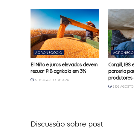
AGRONEGÓCIO
AGRONEGÓ
El Niño e juros elevados devem
Cargill, IBS
recuar PIB agrícola em 3%
parceria pa
produtores 
6 DE AGOSTO DE 2026
6 DE AGOSTO 
Discussão sobre post