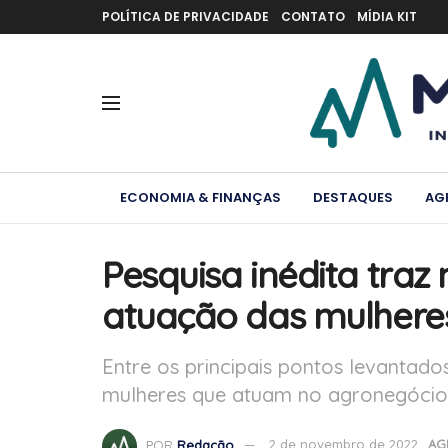
POLÍTICA DE PRIVACIDADE
CONTATO
MÍDIA KIT
ECONOMIA & FINANÇAS
DESTAQUES
AG
Pesquisa inédita tra
atuação das mulhere
Entre os principais pontos levantad
mulheres que atuam no agronegócio
POR
Redação
2 de novembro de 2022
AG