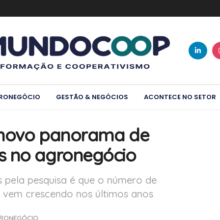
RONEGÓCIO
GESTÃO & NEGÓCIOS
ACONTECE NO SETOR
z novo panorama de
s no agronegócio
os pela pesquisa é que o número de
 vem crescendo nos últimos anos
RONEGÓCIO