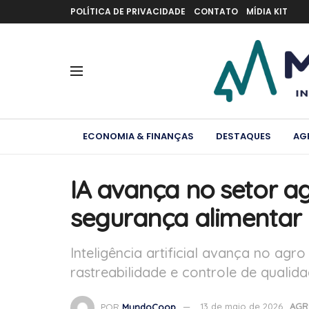
POLÍTICA DE PRIVACIDADE
CONTATO
MÍDIA KIT
ECONOMIA & FINANÇAS
DESTAQUES
AG
IA avança no setor a
segurança alimentar 
Inteligência artificial avança no agro
rastreabilidade e controle de qualid
POR
MundoCoop
13 de maio de 2026
AGR