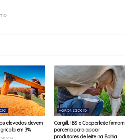
smo
CIO
AGRONEGÓCIO
uros elevados devem
Cargill, IBS e Cooperleite firmam
agrícola em 3%
parceria para apoiar
produtores de leite na Bahia
DE 2026