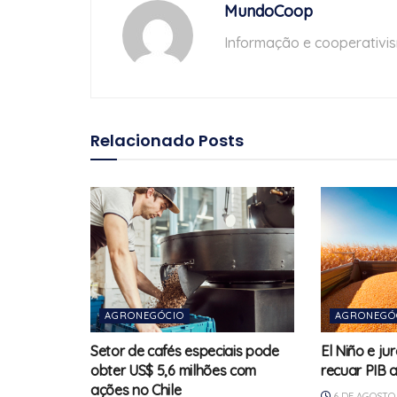
MundoCoop
Informação e cooperativi
Relacionado
Posts
AGRONEGÓCIO
AGRONEGÓ
Setor de cafés especiais pode
El Niño e j
obter US$ 5,6 milhões com
recuar PIB 
ações no Chile
6 DE AGOSTO 