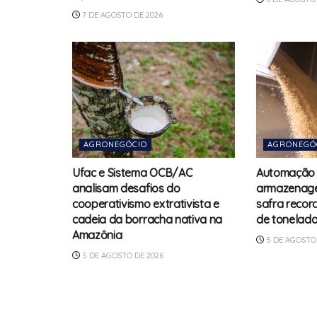
7 DE AGOSTO DE 2026
AGRONEGÓCIO
AGRONEGÓ
Ufac e Sistema OCB/AC
Automação 
analisam desafios do
armazenage
cooperativismo extrativista e
safra recor
cadeia da borracha nativa na
de tonelad
Amazônia
5 DE AGOSTO 
5 DE AGOSTO DE 2026