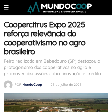
Coopercitrus Expo 2025
reforça relevância do
cooperativismo no agro
brasileiro
Feira realizada em Bebedouro (SP) destacou o
protagonismo das cooperativas no agro e
promoveu discussões sobre inovação e crédito
POR
MundoCoop
25 de julho de 2025