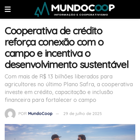
Cooperativa de crédito
reforça conexão com o
campo e incentiva o
desenvolvimento sustentável
Com mais de R$ 13 bilhões liberados para
agricultores no último Plano Safra, a cooperativa
investe em crédito, capacitação e inclusão
financeira para fortalecer o campo
POR
MundoCoop
29 de julho de 2025