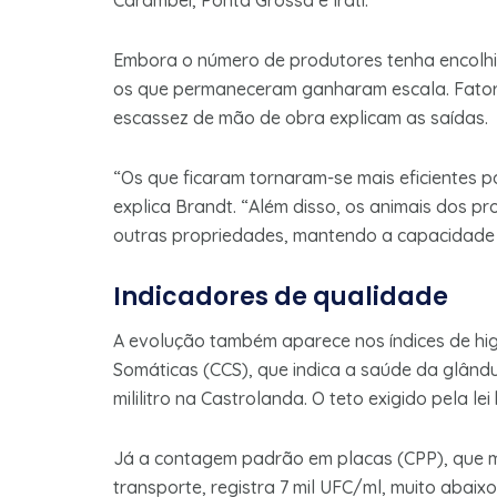
Carambeí, Ponta Grossa e Irati.
Embora o número de produtores tenha encolhi
os que permaneceram ganharam escala. Fatores
escassez de mão de obra explicam as saídas.
“Os que ficaram tornaram-se mais eficientes pa
explica Brandt. “Além disso, os animais dos 
outras propriedades, mantendo a capacidade 
Indicadores de qualidade
A evolução também aparece nos índices de hig
Somáticas (CCS), que indica a saúde da glându
mililitro na Castrolanda. O teto exigido pela lei 
Já a contagem padrão em placas (CPP), que 
transporte, registra 7 mil UFC/ml, muito abaixo 