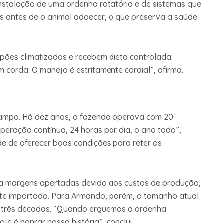
 instalação de uma ordenha rotatória e de sistemas que
 antes de o animal adoecer, o que preserva a saúde
lpões climatizados e recebem dieta controlada.
corda. O manejo é estritamente cordial”, afirma.
ampo. Há dez anos, a fazenda operava com 20
 operação contínua, 24 horas por dia, o ano todo”,
de de oferecer boas condições para reter os
ta margens apertadas devido aos custos de produção,
leite importado. Para Armando, porém, o tamanho atual
e três décadas. “Quando erguemos a ordenha
oje é honrar nossa história”, conclui.