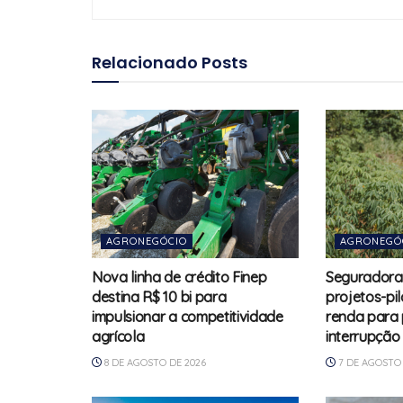
Relacionado
Posts
AGRONEGÓCIO
AGRONEGÓ
Nova linha de crédito Finep
Seguradora
destina R$ 10 bi para
projetos-pi
impulsionar a competitividade
renda para
agrícola
interrupção
8 DE AGOSTO DE 2026
7 DE AGOSTO 