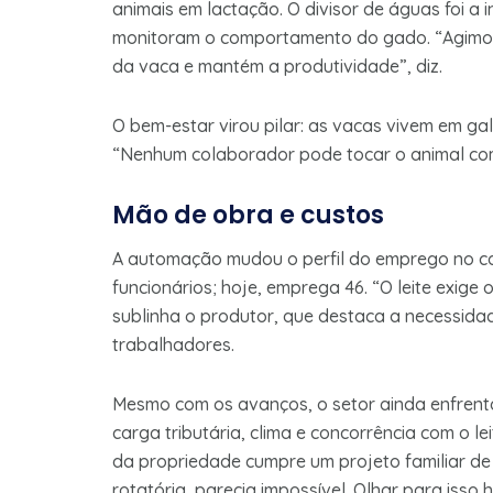
animais em lactação. O divisor de águas foi a
monitoram o comportamento do gado. “Agimos
da vaca e mantém a produtividade”, diz.
O bem-estar virou pilar: as vacas vivem em ga
“Nenhum colaborador pode tocar o animal com 
Mão de obra e custos
A automação mudou o perfil do emprego no c
funcionários; hoje, emprega 46. “O leite exige
sublinha o produtor, que destaca a necessida
trabalhadores.
Mesmo com os avanços, o setor ainda enfren
carga tributária, clima e concorrência com o 
da propriedade cumpre um projeto familiar d
rotatória, parecia impossível. Olhar para isso h