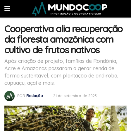
Cooperativa alia recuperação
da floresta amazônica com
cultivo de frutos nativos
Após criação de projeto, famílias de Rondônia,
Acre e Amazonas passaram a gerar renda de
forma sustentável, com plantação de andiroba,
cupuaçu, açaí e mais.
POR
Redação
21 de setembro de 2023