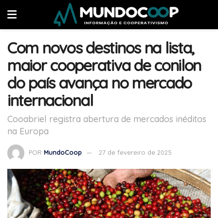
Com novos destinos na lista,
maior cooperativa de conilon
do país avança no mercado
internacional
Cooabriel registra abertura de mercados inéditos
na Europa
POR
MundoCoop
27 de fevereiro de 2025