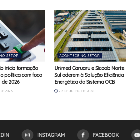
NO SETOR
ACONTECE NO SETOR
b inicia formação
Unimed Caruaru e Sicoob Norte
 política com foco
Sul aderem à Solução Eficiência
s de 2026
Energética do Sistema OCB
DE 2026
29 DE JULHO DE 2026
EDIN
INSTAGRAM
FACEBOOK