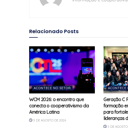
Relacionado
Posts
ACONTECE NO SETOR
ACONTECE 
WCM 2026: o encontro que
Geração C 
conecta o cooperativismo da
formação e
América Latina
para fortal
lideranças 
5 DE AGOSTO DE 2026
5 DE AGOSTO 