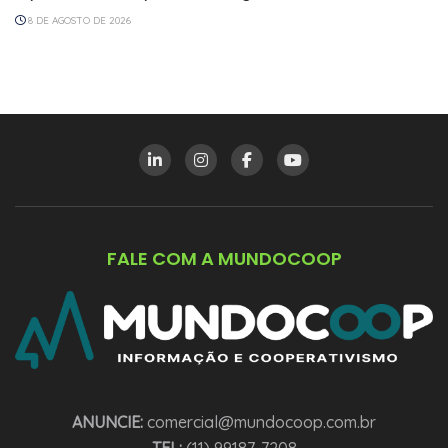
8 DE AGOSTO DE 2026
FALE COM A MUNDOCOOP
ANUNCIE:
comercial@mundocoop.com.br
TEL:
(11) 99187-7208