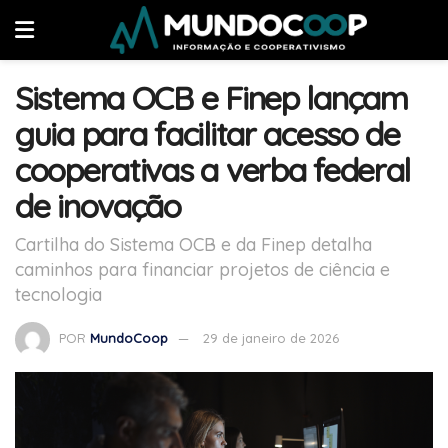
Sistema OCB e Finep lançam
guia para facilitar acesso de
cooperativas a verba federal
de inovação
Cartilha do Sistema OCB e da Finep detalha
caminhos para financiar projetos de ciência e
tecnologia
POR
MundoCoop
29 de janeiro de 2026