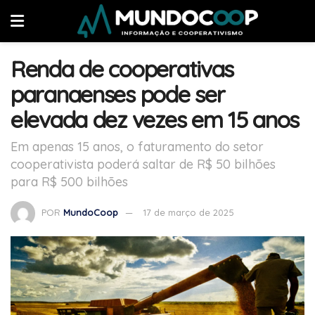
Renda de cooperativas
paranaenses pode ser
elevada dez vezes em 15 anos
Em apenas 15 anos, o faturamento do setor
cooperativista poderá saltar de R$ 50 bilhões
para R$ 500 bilhões
POR
MundoCoop
17 de março de 2025