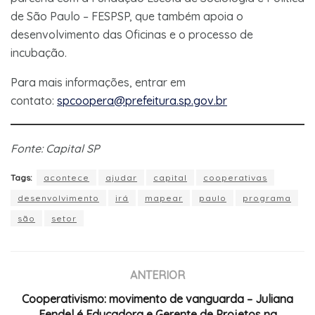
de São Paulo – FESPSP, que também apoia o
desenvolvimento das Oficinas e o processo de
incubação.
Para mais informações, entrar em
contato:
spcoopera@prefeitura.sp.gov.br
Fonte: Capital SP
Tags:
acontece
ajudar
capital
cooperativas
desenvolvimento
irá
mapear
paulo
programa
são
setor
ANTERIOR
Cooperativismo: movimento de vanguarda – Juliana
Fendel é Educadora e Gerente de Projetos na