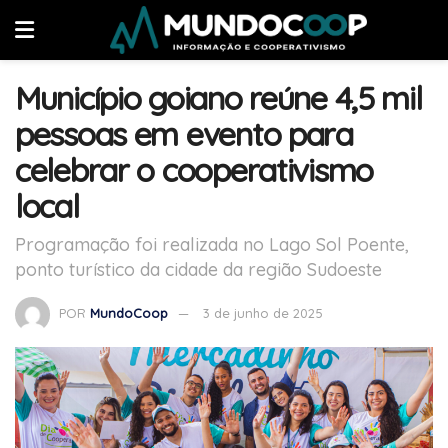
Município goiano reúne 4,5 mil
pessoas em evento para
celebrar o cooperativismo
local
Programação foi realizada no Lago Sol Poente,
ponto turístico da cidade da região Sudoeste
POR
MundoCoop
3 de junho de 2025